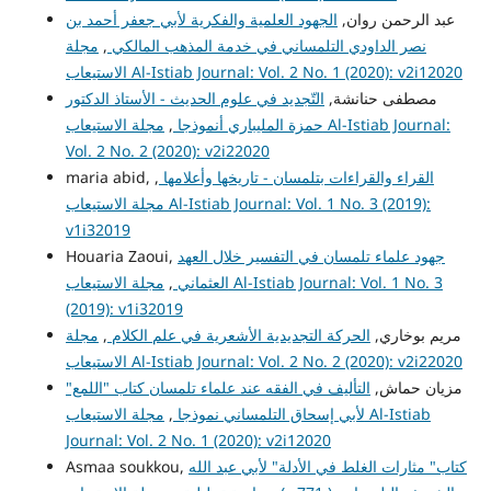
عبد الرحمن روان,
الجهود العلمية والفكرية لأبي جعفر أحمد بن
نصر الداودي التلمساني في خدمة المذهب المالكي
,
مجلة
الاستيعاب Al-Istiab Journal: Vol. 2 No. 1 (2020): v2i12020
مصطفى حنانشة,
التّجديد في علوم الحديث - الأستاذ الدكتور
حمزة المليباري أنموذجا
,
مجلة الاستيعاب Al-Istiab Journal:
Vol. 2 No. 2 (2020): v2i22020
القراء والقراءات بتلمسان - تاريخها وأعلامها
,
maria abid,
مجلة الاستيعاب Al-Istiab Journal: Vol. 1 No. 3 (2019):
v1i32019
جهود علماء تلمسان في التفسير خلال العهد
Houaria Zaoui,
العثماني
,
مجلة الاستيعاب Al-Istiab Journal: Vol. 1 No. 3
(2019): v1i32019
مريم بوخاري,
الحركة التجديدية الأشعرية في علم الكلام
,
مجلة
الاستيعاب Al-Istiab Journal: Vol. 2 No. 2 (2020): v2i22020
مزيان حماش,
التأليف في الفقه عند علماء تلمسان كتاب "اللمع"
لأبي إسحاق التلمساني نموذجا
,
مجلة الاستيعاب Al-Istiab
Journal: Vol. 2 No. 1 (2020): v2i12020
كتاب" مثارات الغلط في الأدلة" لأبي عبد الله
Asmaa soukkou,