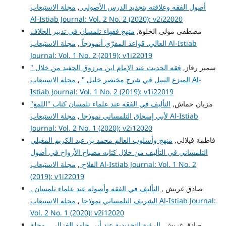
أصول الفقه وعلاقته بتجديد الدرس الأصولي
,
مجلة الاستيعاب
Al-Istiab Journal: Vol. 2 No. 2 (2020): v2i22020
مصطفى مولى الخلوة,
منهج فقهاء تلمسان في تدبير الخلاف
العالي. قواعد المقرّي أنموذجاً
,
مجلة الاستيعاب Al-Istiab
Journal: Vol. 1 No. 2 (2019): v1i22019
سمير رقاز,
فقه الحديث عند الإمام ابن مرزوق الحفيد من خلال "
المنزع النبيل في شرح مختصر خليل "
,
مجلة الاستيعاب Al-
Istiab Journal: Vol. 1 No. 2 (2019): v1i22019
مزيان حماش,
التأليف في الفقه عند علماء تلمسان كتاب "اللمع"
لأبي إسحاق التلمساني نموذجا
,
مجلة الاستيعاب Al-Istiab
Journal: Vol. 2 No. 1 (2020): v2i12020
فاطمة فيلالي,
منهج وأسلوب العالم محمد بن عبد الكريم المغيلي
التلمساني في التأليف من خلال كتابه مصباح الأرواح في أصول
الفلاح
,
مجلة الاستيعاب Al-Istiab Journal: Vol. 1 No. 2
(2019): v1i22019
صادق غريش ,
التأليف في الفقه وأصوله عند علماء تلمسان .
الشريف التلمساني نموذجا
,
مجلة الاستيعاب Al-Istiab Journal:
Vol. 2 No. 1 (2020): v2i12020
صادق غريش,
الرؤية التجديدية عند أبي حامد الغزالي
,
مجلة