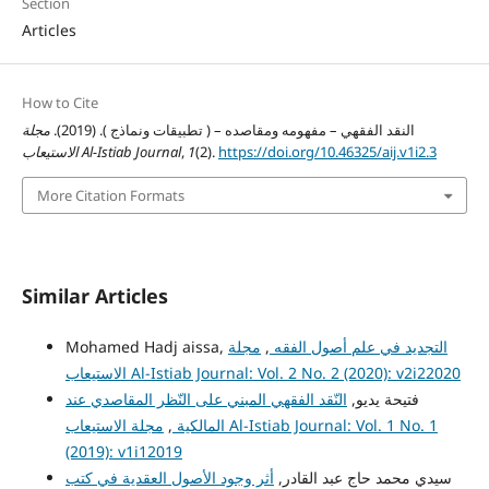
Section
Articles
How to Cite
النقد الفقهي – مفهومه ومقاصده – ( تطبيقات ونماذج ). (2019).
مجلة
https://doi.org/10.46325/aij.v1i2.3
(2).
1
,
الاستيعاب Al-Istiab Journal
More Citation Formats
Similar Articles
التجديد في علم أصول الفقه
,
مجلة
Mohamed Hadj aissa,
الاستيعاب Al-Istiab Journal: Vol. 2 No. 2 (2020): v2i22020
فتيحة يديو,
النّقد الفقهي المبني على النّظر المقاصدي عند
المالكية
,
مجلة الاستيعاب Al-Istiab Journal: Vol. 1 No. 1
(2019): v1i12019
سيدي محمد حاج عبد القادر,
أثر وجود الأصول العقدية في كتب