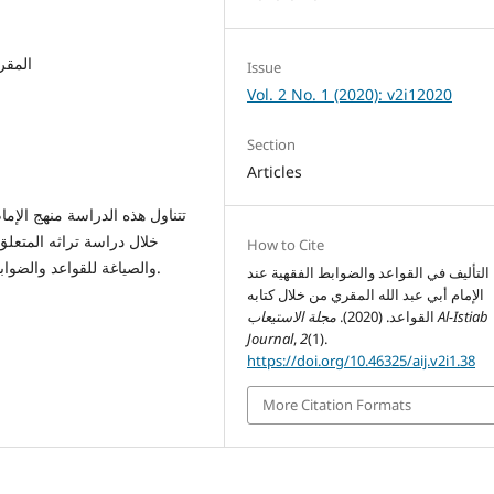
المقري
Issue
Vol. 2 No. 1 (2020): v2i12020
Section
Articles
تتناول هذه الدراسة منهج الإما
خلال دراسة تراثه المتعلق 
How to Cite
والصياغة للقواعد والضوابط الفقهية، وكذا منهجه في ترتيبها ودراستها تأصيلاً وتفريعاً.
التأليف في القواعد والضوابط الفقهية عند
الإمام أبي عبد الله المقري من خلال كتابه
القواعد. (2020).
مجلة الاستيعاب Al-Istiab
Journal
,
2
(1).
https://doi.org/10.46325/aij.v2i1.38
More Citation Formats