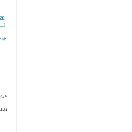
مجلة
بدرة 
فاطم