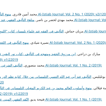
 الاستيعاب Al-Istiab Journal: Vol. 2 No. 1 (2020): v2i12020
محمد أمين قادري,
منهج الت
محمد مهدي لخضر بن ناصر,
مناهج التأليف الفقهي عند
مزيان حماش,
التأليف في الفقه عند علماء تلمسان كتاب "اللم
نصيرة شيادي,
منهج التأليف في اللغة
مبارك بن دراجي,
ابن مرزوق الحفيد ومنهجه في التأليف -كتاب نور اليقين 
الاستيعاب 22019
محمد منصوري,
التأليف الشرعي -
بوتليليس,
التأليف عند أبي عبد الله التنسي التلمساني من خلال كتابه نظم الدر
020
ة فيلالي,
منهج وأسلوب العالم محمد بن عبد الكريم المغيلي التلمساني في التأ
مجلة الاستيعاب : v1i22019
فتيحة يديو,
النّقد الفقهي المبني 