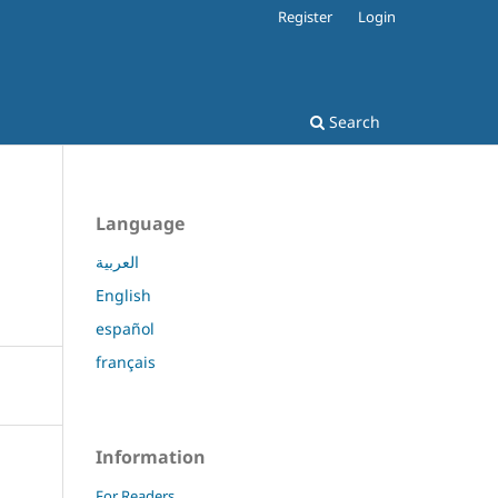
Register
Login
Search
Language
العربية
English
español
français
Information
For Readers