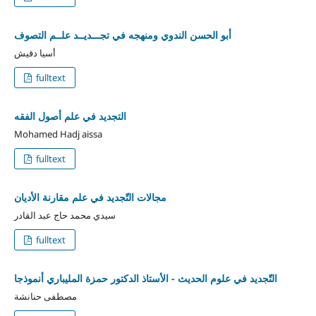
أبو الحسن الندوي ومنهجه في تجـــديــد علــم التصوف
أسيا دقيش
fulltext
التجديد في علم أصول الفقه
Mohamed Hadj aissa
fulltext
مجالات التّجديد في علم مقارنة الأديان
سيدي محمد حاج عبد القادر
fulltext
التّجديد في علوم الحديث - الأستاذ الدكتور حمزة المليباري أنموذجا
مصطفى حنانشة