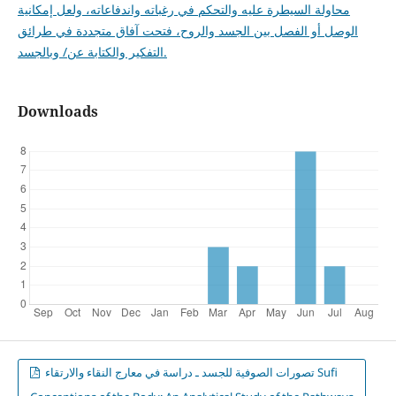
محاولة السيطرة عليه والتحكم في رغباته واندفاعاته، ولعل إمكانية
الوصل أو الفصل بين الجسد والروح، فتحت آفاق متجددة في طرائق
التفكير والكتابة عن/ وبالجسد.
Downloads
تصورات الصوفية للجسد ـ دراسة في معارج النقاء والارتقاء Sufi