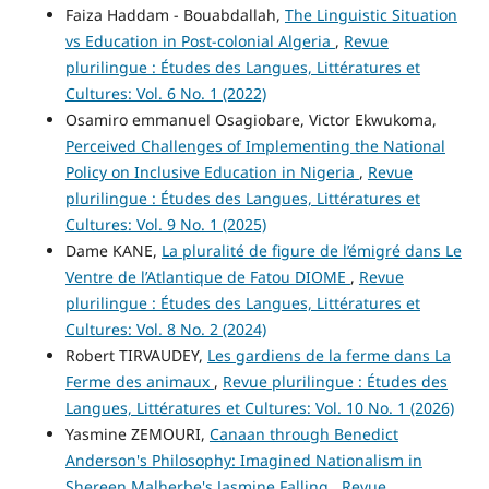
Faiza Haddam - Bouabdallah,
The Linguistic Situation
vs Education in Post-colonial Algeria
,
Revue
plurilingue : Études des Langues, Littératures et
Cultures: Vol. 6 No. 1 (2022)
Osamiro emmanuel Osagiobare, Victor Ekwukoma,
Perceived Challenges of Implementing the National
Policy on Inclusive Education in Nigeria
,
Revue
plurilingue : Études des Langues, Littératures et
Cultures: Vol. 9 No. 1 (2025)
Dame KANE,
La pluralité de figure de l’émigré dans Le
Ventre de l’Atlantique de Fatou DIOME
,
Revue
plurilingue : Études des Langues, Littératures et
Cultures: Vol. 8 No. 2 (2024)
Robert TIRVAUDEY,
Les gardiens de la ferme dans La
Ferme des animaux
,
Revue plurilingue : Études des
Langues, Littératures et Cultures: Vol. 10 No. 1 (2026)
Yasmine ZEMOURI,
Canaan through Benedict
Anderson's Philosophy: Imagined Nationalism in
Shereen Malherbe's Jasmine Falling
,
Revue