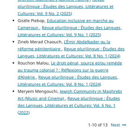
plurilingue : Études des Langues, Littératures et
Cultures: Vol. 9 No. 2 (2025)
Gisèle Piebop,
Education inclusive en marche au
Cameroun
,
Revue plurilingue : Études des Langues,
Littératures et Cultures: Vol. 9 No. 1 (2025)
Zineb Merad Chaouch,
L’Émir Abdelkader ou la
réforme pénitentiaire
,
Revue plurilingue : Études des
Langues, Littératures et Cultures: Vol. 8 No. 1 (2024)
Rouchon Malou,
Le droit pénal, source et/ou remède
au trauma colonial ? : Réflexions sur la guerre
d’Algérie
,
Revue plurilingue : Études des Langues,
Littératures et Cultures: Vol. 8 No. 1 (2024)
Meryem Mengouchi,
Jewish Community in Maghrebi
Art (Music and Cinema)
,
Revue plurilingue : Études
des Langues, Littératures et Cultures: Vol. 6 No. 1
(2022)
1-10 of 13
Next