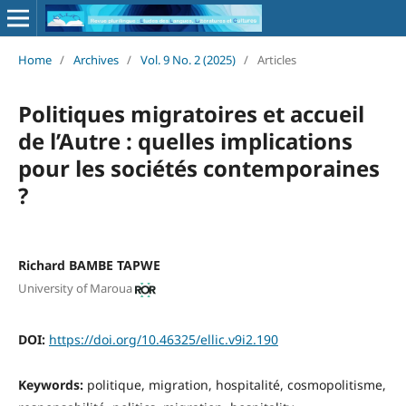
Home
/
Archives
/
Vol. 9 No. 2 (2025)
/
Articles
Politiques migratoires et accueil
de l’Autre : quelles implications
pour les sociétés contemporaines
?
Richard BAMBE TAPWE
University of Maroua
DOI:
https://doi.org/10.46325/ellic.v9i2.190
Keywords:
politique, migration, hospitalité, cosmopolitisme,