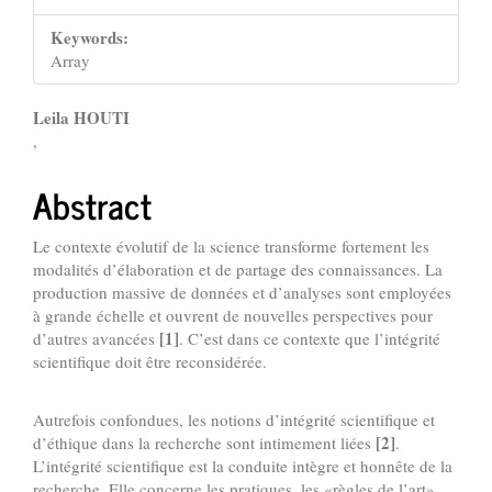
Keywords:
Array
Main
Leila HOUTI
,
Article
Content
Abstract
Le contexte évolutif de la science transforme fortement les
modalités d’élaboration et de partage des connaissances. La
production massive de données et d’analyses sont employées
à grande échelle et ouvrent de nouvelles perspectives pour
[1]
d’autres avancées
. C’est dans ce contexte que l’intégrité
scientifique doit être reconsidérée.
Autrefois confondues, les notions d’intégrité scientifique et
[2]
d’éthique dans la recherche sont intimement liées
.
L’intégrité scientifique est la conduite intègre et honnête de la
recherche. Elle concerne les pratiques, les «règles de l’art»,