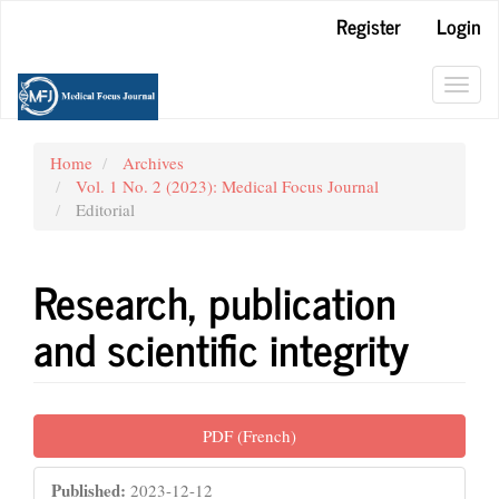
Main
Register
Login
Navigation
Main
Content
Toggl
Sidebar
navig
Home
Archives
Vol. 1 No. 2 (2023): Medical Focus Journal
Editorial
Research, publication
and scientific integrity
Article
PDF (French)
Sidebar
Published:
2023-12-12